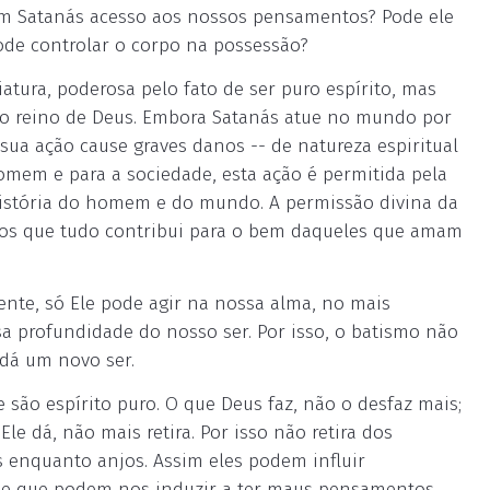
em Satanás acesso aos nossos pensamentos? Pode ele
de controlar o corpo na possessão?
iatura, poderosa pelo fato de ser puro espírito, mas
 do reino de Deus. Embora Satanás atue no mundo por
sua ação cause graves danos -- de natureza espiritual
homem e para a sociedade, esta ação é permitida pela
a história do homem e do mundo. A permissão divina da
mos que tudo contribui para o bem daqueles que amam
ente, só Ele pode agir na nossa alma, no mais
a profundidade do nosso ser. Por isso, o batismo não
 dá um novo ser.
são espírito puro. O que Deus faz, não o desfaz mais;
e dá, não mais retira. Por isso não retira dos
s enquanto anjos. Assim eles podem influir
e que podem nos induzir a ter maus pensamentos.