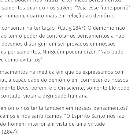
amentos quando nos sugere: “Veja esse filme pornô”.
ssoa humana, quanto mais em relação ao demônio!
e consentir na tentação” (CatIg 2847). O demônio não
não tem o poder de controlar os pensamentos a não
im devemos distinguir em ser provados em nossos
us pensamentos. Ninguém poderá dizer: “Não pude
 como evitá-los”.
ensamentos na medida em que os expressamos com
itual, a capacidade do demônio em conhecer os nossos
omente Deus, porém, é o Onisciente, somente Ele pode
contudo, violar a dignidade humana.
o demônio nos tenta também em nossos pensamentos?
cemos e nos santificamos. “O Espírito Santo nos faz
o do homem interior em vista de uma virtude
(2.847).