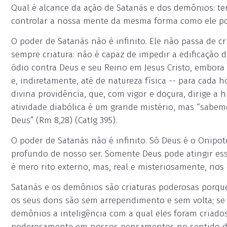
Qual é alcance da ação de Satanás e dos demônios: t
controlar a nossa mente da mesma forma como ele po
O poder de Satanás não é infinito. Ele não passa de cr
sempre criatura: não é capaz de impedir a edificação
ódio contra Deus e seu Reino em Jesus Cristo, embora 
e, indiretamente, até de natureza física -- para cada 
divina providência, que, com vigor e doçura, dirige 
atividade diabólica é um grande mistério, mas “sabe
Deus” (Rm 8,28) (CatIg 395).
O poder de Satanás não é infinito. Só Deus é o Onipot
profundo de nosso ser. Somente Deus pode atingir ess
é mero rito externo, mas, real e misteriosamente, nos
Satanás e os demônios são criaturas poderosas porque 
os seus dons são sem arrependimento e sem volta; se El
demônios a inteligência com a qual eles foram criado
poderosamente em nossos pensamentos no sentido d