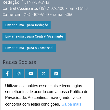
Redação:
(15) 99789-3913
Central/Assinante:
(15) 2102-5100 - ramal 5110
Comercial:
(15) 2102-5100 - ramal 5060
Enviar e-mail para Redação
Enviar e-mail para Central/Assinante
Enviar e-mail para o Comercial
Redes Sociais
Utilizamos cookies essenciais e tecnologias
Faça download do aplicativo
semelhantes de acordo com a nossa Política de
Privacidade. Ao continuar navegando, você
Play Store e App Store
concorda com estas condições.
Saiba mais