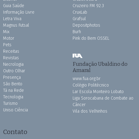
Guia Saúde
Cruzeiro FM 92.3
Informação Livre
CruxLab
Letra Viva
Grafsul
Magnus Futsal
Depositphotos
Mix
Burh
Motor
Pink do Bem OSSEL
Pets
Receitas
Revistas
Fundação Ubaldino do
Necrologia
Amaral
Outro Olhar
Presença
www.fua.org.br
São Bento
Colégio Politécnico
Tá na Rede
Lar Escola Monteiro Lobato
Tecnologia
Liga Sorocabana de Combate ao
Turismo
Câncer
Uniso Ciência
Vila dos Velhinhos
Contato