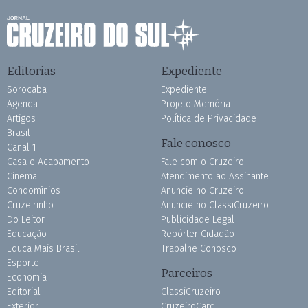
Editorias
Expediente
Sorocaba
Expediente
Agenda
Projeto Memória
Artigos
Política de Privacidade
Brasil
Fale conosco
Canal 1
Casa e Acabamento
Fale com o Cruzeiro
Cinema
Atendimento ao Assinante
Condomínios
Anuncie no Cruzeiro
Cruzeirinho
Anuncie no ClassiCruzeiro
Do Leitor
Publicidade Legal
Educação
Repórter Cidadão
Educa Mais Brasil
Trabalhe Conosco
Esporte
Parceiros
Economia
Editorial
ClassiCruzeiro
Exterior
CruzeiroCard