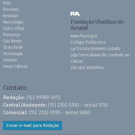
Pets
Receitas
Revistas
Fundação Ubaldino do
Necrologia
Amaral
Outro Olhar
Presença
www.fua.org.br
São Bento
Colégio Politécnico
Tá na Rede
Lar Escola Monteiro Lobato
Tecnologia
Liga Sorocabana de Combate ao
Turismo
Câncer
Uniso Ciência
Vila dos Velhinhos
Contato
Redação:
(15) 99789-3913
Central/Assinante:
(15) 2102-5100 - ramal 5110
Comercial:
(15) 2102-5100 - ramal 5060
Enviar e-mail para Redação