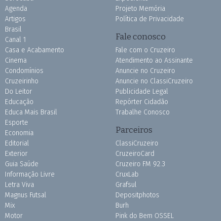
Agenda
Projeto Memória
Artigos
Política de Privacidade
Brasil
Fale conosco
Canal 1
Casa e Acabamento
Fale com o Cruzeiro
Cinema
Atendimento ao Assinante
Condomínios
Anuncie no Cruzeiro
Cruzeirinho
Anuncie no ClassiCruzeiro
Do Leitor
Publicidade Legal
Educação
Repórter Cidadão
Educa Mais Brasil
Trabalhe Conosco
Esporte
Parceiros
Economia
Editorial
ClassiCruzeiro
Exterior
CruzeiroCard
Guia Saúde
Cruzeiro FM 92.3
Informação Livre
CruxLab
Letra Viva
Grafsul
Magnus Futsal
Depositphotos
Mix
Burh
Motor
Pink do Bem OSSEL