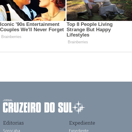
Editorias
Expediente
Sorocaba
Expediente