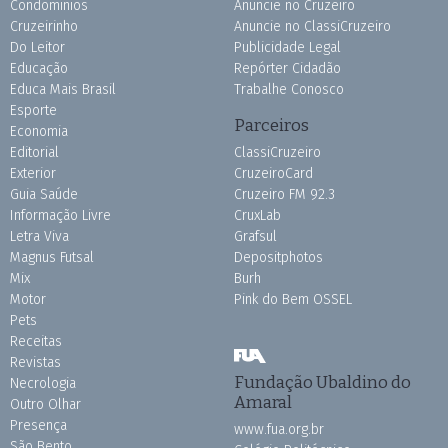
Condomínios
Anuncie no Cruzeiro
Cruzeirinho
Anuncie no ClassiCruzeiro
Do Leitor
Publicidade Legal
Educação
Repórter Cidadão
Educa Mais Brasil
Trabalhe Conosco
Esporte
Parceiros
Economia
Editorial
ClassiCruzeiro
Exterior
CruzeiroCard
Guia Saúde
Cruzeiro FM 92.3
Informação Livre
CruxLab
Letra Viva
Grafsul
Magnus Futsal
Depositphotos
Mix
Burh
Motor
Pink do Bem OSSEL
Pets
Receitas
Revistas
Fundação Ubaldino do
Necrologia
Amaral
Outro Olhar
Presença
www.fua.org.br
São Bento