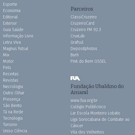
Esporte
Parceiros
Economia
Editorial
ClassiCruzeiro
Exterior
CruzeiroCard
Guia Saúde
Cruzeiro FM 92.3
Informação Livre
CruxLab
Letra Viva
Grafsul
Magnus Futsal
Depositphotos
Mix
Burh
Motor
Pink do Bem OSSEL
Pets
Receitas
Revistas
Fundação Ubaldino do
Necrologia
Amaral
Outro Olhar
Presença
www.fua.org.br
São Bento
Colégio Politécnico
Tá na Rede
Lar Escola Monteiro Lobato
Tecnologia
Liga Sorocabana de Combate ao
Turismo
Câncer
Uniso Ciência
Vila dos Velhinhos