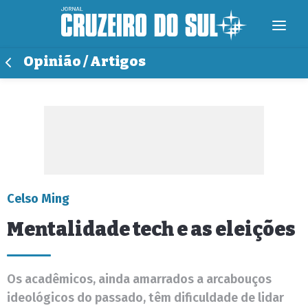
Opinião / Artigos
Celso Ming
Mentalidade tech e as eleições
Os acadêmicos, ainda amarrados a arcabouços
ideológicos do passado, têm dificuldade de lidar