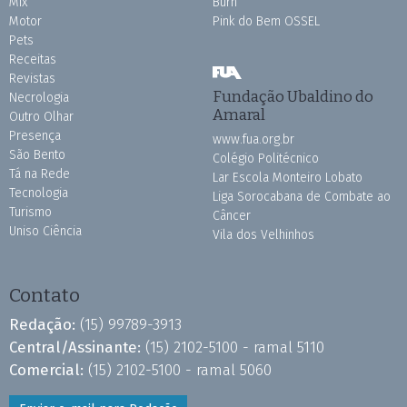
Mix
Burh
Motor
Pink do Bem OSSEL
Pets
Receitas
Revistas
Fundação Ubaldino do
Necrologia
Amaral
Outro Olhar
Presença
www.fua.org.br
São Bento
Colégio Politécnico
Tá na Rede
Lar Escola Monteiro Lobato
Tecnologia
Liga Sorocabana de Combate ao
Turismo
Câncer
Uniso Ciência
Vila dos Velhinhos
Contato
Redação:
(15) 99789-3913
Central/Assinante:
(15) 2102-5100 - ramal 5110
Comercial:
(15) 2102-5100 - ramal 5060