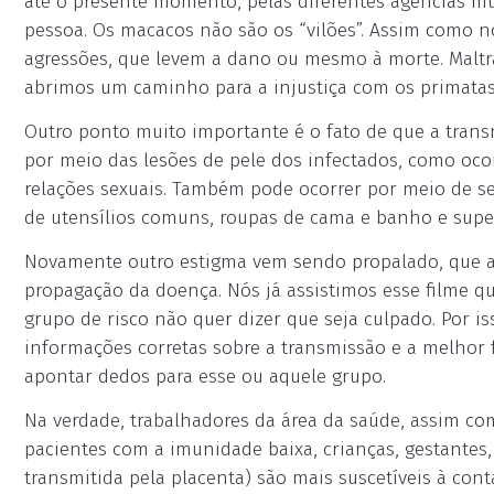
até o presente momento, pelas diferentes agências mu
pessoa. Os macacos não são os “vilões”. Assim como nó
agressões, que levem a dano ou mesmo à morte. Maltr
abrimos um caminho para a injustiça com os primatas
Outro ponto muito importante é o fato de que a trans
por meio das lesões de pele dos infectados, como o
relações sexuais. Também pode ocorrer por meio de s
de utensílios comuns, roupas de cama e banho e super
Novamente outro estigma vem sendo propalado, que a 
propagação da doença. Nós já assistimos esse filme qu
grupo de risco não quer dizer que seja culpado. Por i
informações corretas sobre a transmissão e a melhor 
apontar dedos para esse ou aquele grupo.
Na verdade, trabalhadores da área da saúde, assim co
pacientes com a imunidade baixa, crianças, gestante
transmitida pela placenta) são mais suscetíveis à con