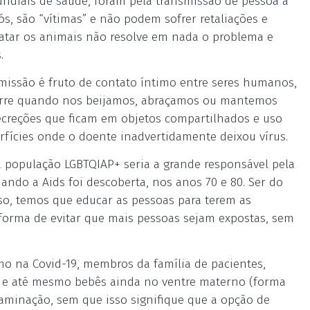
ndiais de saúde, foram pela transmissão de pessoa a
s, são “vítimas” e não podem sofrer retaliações e
atar os animais não resolve em nada o problema e
.
missão é fruto de contato íntimo entre seres humanos,
corre quando nos beijamos, abraçamos ou mantemos
ecreções que ficam em objetos compartilhados e uso
fícies onde o doente inadvertidamente deixou vírus.
população LGBTQIAP+ seria a grande responsável pela
ando a Aids foi descoberta, nos anos 70 e 80. Ser do
sso, temos que educar as pessoas para terem as
forma de evitar que mais pessoas sejam expostas, sem
mo na Covid-19, membros da família de pacientes,
s, e até mesmo bebês ainda no ventre materno (forma
taminação, sem que isso signifique que a opção de