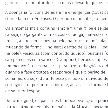
gênero seja um fator de risco mais relevante que os d
A doença já foi considerada uma emergência global p
constatada em 74 países. O período de incubação médio
Os sintomas mais comuns lembram uma gripe e se carac
cabeça, de garganta ou nas costas; fadiga, mal-estar e 
inicial, aparecem lesões na pele, na forma de máculas
mudando de forma -- no geral dentro de 12 dias --, p
na pele), vesículas (com conteúdo líquido), pústulas (c
são parecidas com varicela (catapora), herpes simples
um médico é a pessoa certa para fazer o diagnóstico d
quando a fase crostosa desaparece é que o perigo de 
semanas, ou seja, durante esse período o indivíduo dev
contágio. É importante saber que, às vezes, a forma é
de ser monkeypox.
De forma geral, os pacientes têm boa evolução e pou
particularmente em alguns países da África, especialm