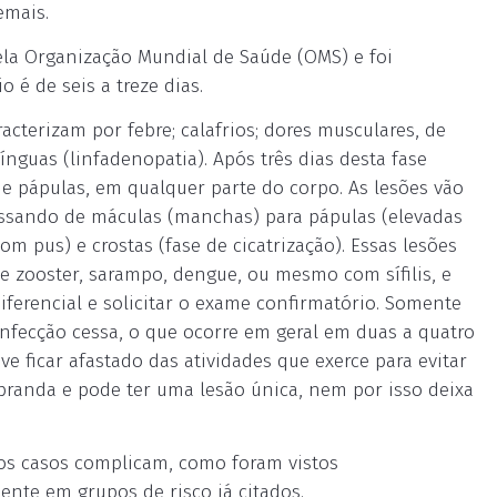
emais.
ela Organização Mundial de Saúde (OMS) e foi
 é de seis a treze dias.
terizam por febre; calafrios; dores musculares, de
ínguas (linfadenopatia). Após três dias desta fase
 e pápulas, em qualquer parte do corpo. As lesões vão
assando de máculas (manchas) para pápulas (elevadas
om pus) e crostas (fase de cicatrização). Essas lesões
 e zooster, sarampo, dengue, ou mesmo com sífilis, e
iferencial e solicitar o exame confirmatório. Somente
infecção cessa, o que ocorre em geral em duas a quatro
e ficar afastado das atividades que exerce para evitar
 branda e pode ter uma lesão única, nem por isso deixa
cos casos complicam, como foram vistos
ente em grupos de risco já citados.