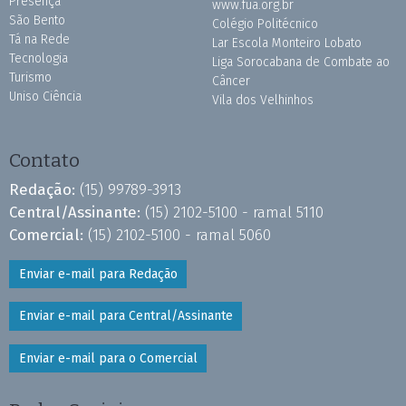
Presença
www.fua.org.br
São Bento
Colégio Politécnico
Tá na Rede
Lar Escola Monteiro Lobato
Tecnologia
Liga Sorocabana de Combate ao
Turismo
Câncer
Uniso Ciência
Vila dos Velhinhos
Contato
Redação:
(15) 99789-3913
Central/Assinante:
(15) 2102-5100 - ramal 5110
Comercial:
(15) 2102-5100 - ramal 5060
Enviar e-mail para Redação
Enviar e-mail para Central/Assinante
Enviar e-mail para o Comercial