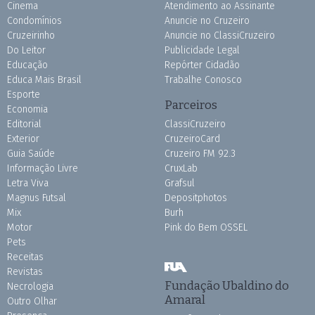
Cinema
Atendimento ao Assinante
Condomínios
Anuncie no Cruzeiro
Cruzeirinho
Anuncie no ClassiCruzeiro
Do Leitor
Publicidade Legal
Educação
Repórter Cidadão
Educa Mais Brasil
Trabalhe Conosco
Esporte
Parceiros
Economia
Editorial
ClassiCruzeiro
Exterior
CruzeiroCard
Guia Saúde
Cruzeiro FM 92.3
Informação Livre
CruxLab
Letra Viva
Grafsul
Magnus Futsal
Depositphotos
Mix
Burh
Motor
Pink do Bem OSSEL
Pets
Receitas
Revistas
Fundação Ubaldino do
Necrologia
Amaral
Outro Olhar