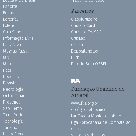
Educa Mais Brasil
Trabalhe Conosco
Esporte
Parceiros
Economia
Editorial
ClassiCruzeiro
Exterior
CruzeiroCard
Guia Saúde
Cruzeiro FM 92.3
Informação Livre
CruxLab
Letra Viva
Grafsul
Magnus Futsal
Depositphotos
Mix
Burh
Motor
Pink do Bem OSSEL
Pets
Receitas
Revistas
Fundação Ubaldino do
Necrologia
Amaral
Outro Olhar
Presença
www.fua.org.br
São Bento
Colégio Politécnico
Tá na Rede
Lar Escola Monteiro Lobato
Tecnologia
Liga Sorocabana de Combate ao
Turismo
Câncer
Uniso Ciência
Vila dos Velhinhos