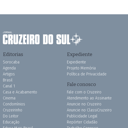
Editorias
Expediente
Sorocaba
Expediente
Agenda
Projeto Memória
Artigos
Política de Privacidade
Brasil
Fale conosco
Canal 1
Casa e Acabamento
Fale com o Cruzeiro
Cinema
Atendimento ao Assinante
Condomínios
Anuncie no Cruzeiro
Cruzeirinho
Anuncie no ClassiCruzeiro
Do Leitor
Publicidade Legal
Educação
Repórter Cidadão