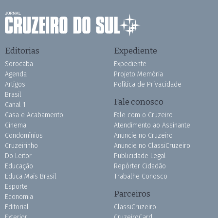
Editorias
Expediente
Sorocaba
Expediente
Agenda
Projeto Memória
Artigos
Política de Privacidade
Brasil
Fale conosco
Canal 1
Casa e Acabamento
Fale com o Cruzeiro
Cinema
Atendimento ao Assinante
Condomínios
Anuncie no Cruzeiro
Cruzeirinho
Anuncie no ClassiCruzeiro
Do Leitor
Publicidade Legal
Educação
Repórter Cidadão
Educa Mais Brasil
Trabalhe Conosco
Esporte
Parceiros
Economia
Editorial
ClassiCruzeiro
Exterior
CruzeiroCard