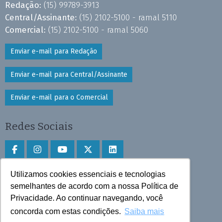
Redação:
(15) 99789-3913
Central/Assinante:
(15) 2102-5100 - ramal 5110
Comercial:
(15) 2102-5100 - ramal 5060
Enviar e-mail para Redação
Enviar e-mail para Central/Assinante
Enviar e-mail para o Comercial
Redes Sociais
Utilizamos cookies essenciais e tecnologias
Faça download do aplicativo
semelhantes de acordo com a nossa Política de
Play Store e App Store
Privacidade. Ao continuar navegando, você
concorda com estas condições.
Saiba mais