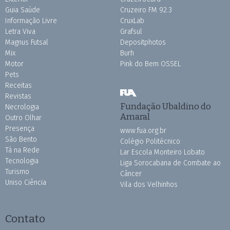
Guia Saúde
Cruzeiro FM 92.3
Informação Livre
CruxLab
Letra Viva
Grafsul
Magnus Futsal
Depositphotos
Mix
Burh
Motor
Pink do Bem OSSEL
Pets
Receitas
Revistas
Fundação Ubaldino do
Necrologia
Amaral
Outro Olhar
Presença
www.fua.org.br
São Bento
Colégio Politécnico
Tá na Rede
Lar Escola Monteiro Lobato
Tecnologia
Liga Sorocabana de Combate ao
Turismo
Câncer
Uniso Ciência
Vila dos Velhinhos
Contato