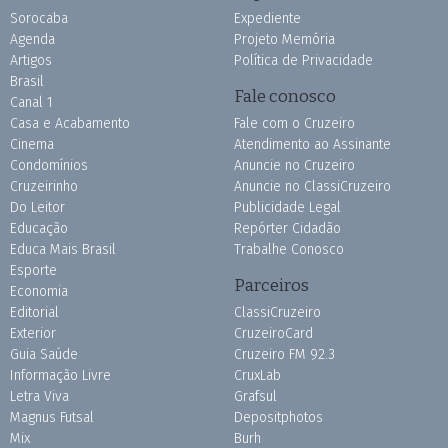
Sorocaba
Expediente
Agenda
Projeto Memória
Artigos
Política de Privacidade
Brasil
Fale conosco
Canal 1
Casa e Acabamento
Fale com o Cruzeiro
Cinema
Atendimento ao Assinante
Condomínios
Anuncie no Cruzeiro
Cruzeirinho
Anuncie no ClassiCruzeiro
Do Leitor
Publicidade Legal
Educação
Repórter Cidadão
Educa Mais Brasil
Trabalhe Conosco
Esporte
Parceiros
Economia
Editorial
ClassiCruzeiro
Exterior
CruzeiroCard
Guia Saúde
Cruzeiro FM 92.3
Informação Livre
CruxLab
Letra Viva
Grafsul
Magnus Futsal
Depositphotos
Mix
Burh