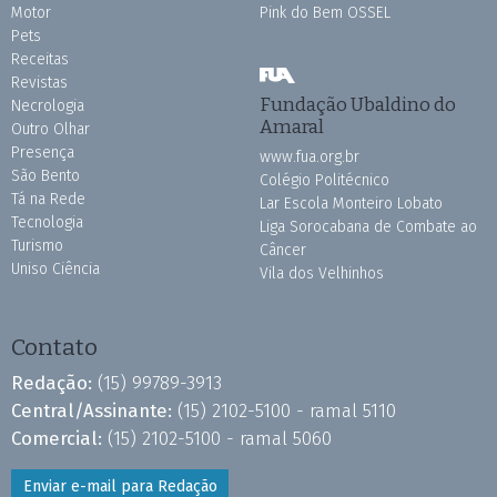
Motor
Pink do Bem OSSEL
Pets
Receitas
Revistas
Fundação Ubaldino do
Necrologia
Amaral
Outro Olhar
Presença
www.fua.org.br
São Bento
Colégio Politécnico
Tá na Rede
Lar Escola Monteiro Lobato
Tecnologia
Liga Sorocabana de Combate ao
Turismo
Câncer
Uniso Ciência
Vila dos Velhinhos
Contato
Redação:
(15) 99789-3913
Central/Assinante:
(15) 2102-5100 - ramal 5110
Comercial:
(15) 2102-5100 - ramal 5060
Enviar e-mail para Redação