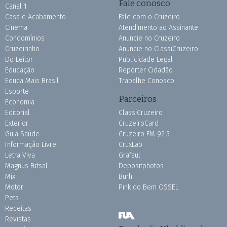
Fale conosco
Canal 1
Casa e Acabamento
Fale com o Cruzeiro
Cinema
Atendimento ao Assinante
Condomínios
Anuncie no Cruzeiro
Cruzeirinho
Anuncie no ClassiCruzeiro
Do Leitor
Publicidade Legal
Educação
Repórter Cidadão
Educa Mais Brasil
Trabalhe Conosco
Esporte
Parceiros
Economia
Editorial
ClassiCruzeiro
Exterior
CruzeiroCard
Guia Saúde
Cruzeiro FM 92.3
Informação Livre
CruxLab
Letra Viva
Grafsul
Magnus Futsal
Depositphotos
Mix
Burh
Motor
Pink do Bem OSSEL
Pets
Receitas
Revistas