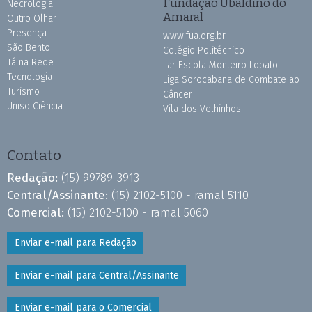
Fundação Ubaldino do
Necrologia
Amaral
Outro Olhar
Presença
www.fua.org.br
São Bento
Colégio Politécnico
Tá na Rede
Lar Escola Monteiro Lobato
Tecnologia
Liga Sorocabana de Combate ao
Turismo
Câncer
Uniso Ciência
Vila dos Velhinhos
Contato
Redação:
(15) 99789-3913
Central/Assinante:
(15) 2102-5100 - ramal 5110
Comercial:
(15) 2102-5100 - ramal 5060
Enviar e-mail para Redação
Enviar e-mail para Central/Assinante
Enviar e-mail para o Comercial