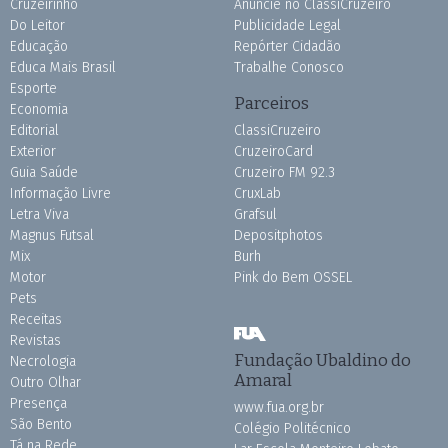
Cruzeirinho
Anuncie no ClassiCruzeiro
Do Leitor
Publicidade Legal
Educação
Repórter Cidadão
Educa Mais Brasil
Trabalhe Conosco
Esporte
Parceiros
Economia
Editorial
ClassiCruzeiro
Exterior
CruzeiroCard
Guia Saúde
Cruzeiro FM 92.3
Informação Livre
CruxLab
Letra Viva
Grafsul
Magnus Futsal
Depositphotos
Mix
Burh
Motor
Pink do Bem OSSEL
Pets
Receitas
Revistas
Fundação Ubaldino do
Necrologia
Amaral
Outro Olhar
Presença
www.fua.org.br
São Bento
Colégio Politécnico
Tá na Rede