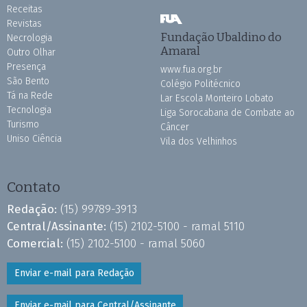
Receitas
Revistas
Fundação Ubaldino do
Necrologia
Amaral
Outro Olhar
Presença
www.fua.org.br
São Bento
Colégio Politécnico
Tá na Rede
Lar Escola Monteiro Lobato
Tecnologia
Liga Sorocabana de Combate ao
Turismo
Câncer
Uniso Ciência
Vila dos Velhinhos
Contato
Redação:
(15) 99789-3913
Central/Assinante:
(15) 2102-5100 - ramal 5110
Comercial:
(15) 2102-5100 - ramal 5060
Enviar e-mail para Redação
Enviar e-mail para Central/Assinante