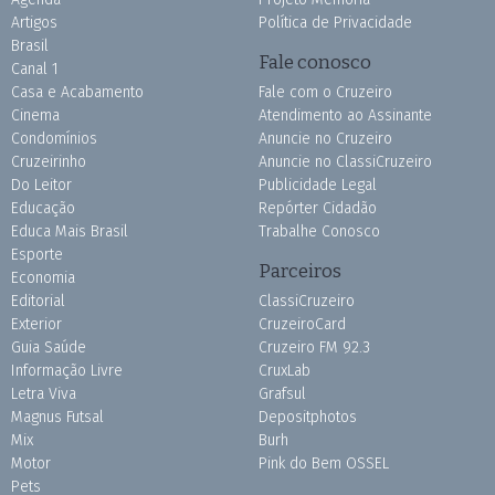
Artigos
Política de Privacidade
Brasil
Fale conosco
Canal 1
Casa e Acabamento
Fale com o Cruzeiro
Cinema
Atendimento ao Assinante
Condomínios
Anuncie no Cruzeiro
Cruzeirinho
Anuncie no ClassiCruzeiro
Do Leitor
Publicidade Legal
Educação
Repórter Cidadão
Educa Mais Brasil
Trabalhe Conosco
Esporte
Parceiros
Economia
Editorial
ClassiCruzeiro
Exterior
CruzeiroCard
Guia Saúde
Cruzeiro FM 92.3
Informação Livre
CruxLab
Letra Viva
Grafsul
Magnus Futsal
Depositphotos
Mix
Burh
Motor
Pink do Bem OSSEL
Pets