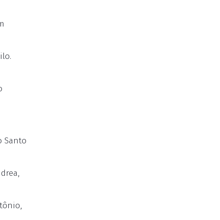
em
lo.
o
o Santo
ndrea,
tônio,