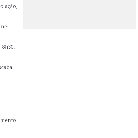
solação,
nei.
 8h30,
ocaba.
m
tamento