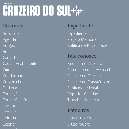
Editorias
Expediente
Sorocaba
Expediente
Agenda
Projeto Memória
Artigos
Política de Privacidade
Brasil
Fale conosco
Canal 1
Casa e Acabamento
Fale com o Cruzeiro
Cinema
Atendimento ao Assinante
Condomínios
Anuncie no Cruzeiro
Cruzeirinho
Anuncie no ClassiCruzeiro
Do Leitor
Publicidade Legal
Educação
Repórter Cidadão
Educa Mais Brasil
Trabalhe Conosco
Esporte
Parceiros
Economia
Editorial
ClassiCruzeiro
Exterior
CruzeiroCard