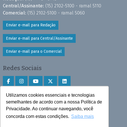
Central/Assinante:
(15) 2102-5100 - ramal 5110
Comercial:
(15) 2102-5100 - ramal 5060
Enviar e-mail para Redação
Enviar e-mail para Central/Assinante
Enviar e-mail para o Comercial
Redes Sociais
Utilizamos cookies essenciais e tecnologias
Faça download do aplicativo
semelhantes de acordo com a nossa Política de
Privacidade. Ao continuar navegando, você
Play Store e App Store
concorda com estas condições.
Saiba mais