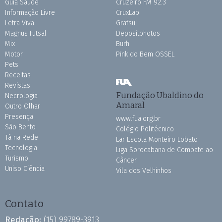
Guia Saúde
Cruzeiro FM 92.3
Informação Livre
CruxLab
Letra Viva
Grafsul
Magnus Futsal
Depositphotos
Mix
Burh
Motor
Pink do Bem OSSEL
Pets
Receitas
Revistas
Fundação Ubaldino do
Necrologia
Amaral
Outro Olhar
Presença
www.fua.org.br
São Bento
Colégio Politécnico
Tá na Rede
Lar Escola Monteiro Lobato
Tecnologia
Liga Sorocabana de Combate ao
Turismo
Câncer
Uniso Ciência
Vila dos Velhinhos
Contato
Redação:
(15) 99789-3913