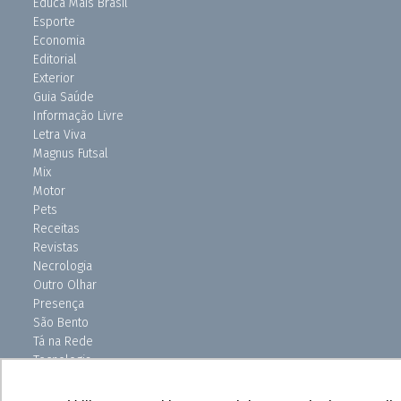
Educa Mais Brasil
Esporte
Economia
Editorial
Exterior
Guia Saúde
Informação Livre
Letra Viva
Magnus Futsal
Mix
Motor
Pets
Receitas
Revistas
Necrologia
Outro Olhar
Presença
São Bento
Tá na Rede
Tecnologia
Turismo
Uniso Ciência