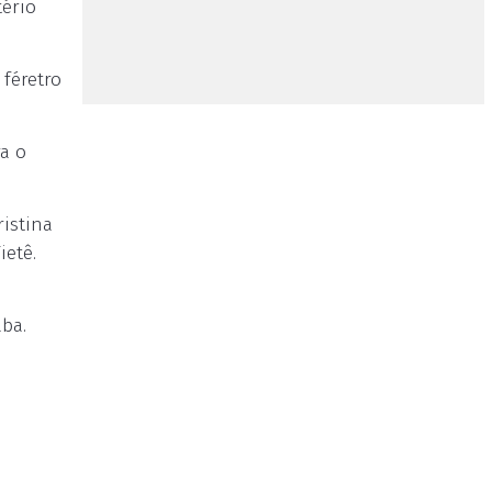
tério
 féretro
a o
ristina
ietê.
ba.