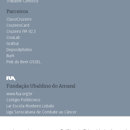
Trabalhe Conosco
Parceiros
ClassiCruzeiro
CruzeiroCard
Cruzeiro FM 92.3
CruxLab
Grafsul
Depositphotos
Burh
Pink do Bem OSSEL
Fundação Ubaldino do Amaral
www.fua.org.br
Colégio Politécnico
Lar Escola Monteiro Lobato
Liga Sorocabana de Combate ao Câncer
Vila dos Velhinhos