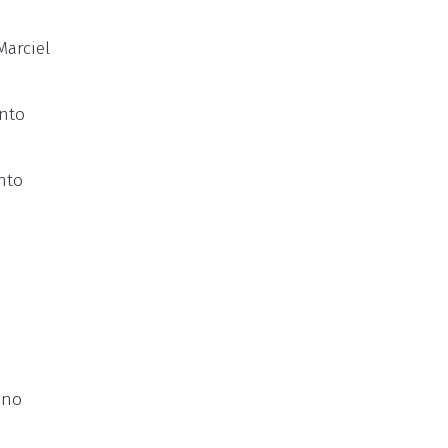
Marciel
ento
nto
 no