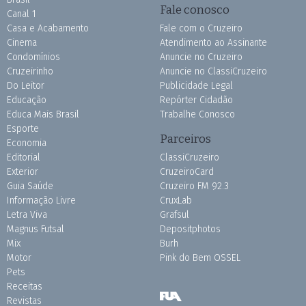
Fale conosco
Canal 1
Casa e Acabamento
Fale com o Cruzeiro
Cinema
Atendimento ao Assinante
Condomínios
Anuncie no Cruzeiro
Cruzeirinho
Anuncie no ClassiCruzeiro
Do Leitor
Publicidade Legal
Educação
Repórter Cidadão
Educa Mais Brasil
Trabalhe Conosco
Esporte
Parceiros
Economia
Editorial
ClassiCruzeiro
Exterior
CruzeiroCard
Guia Saúde
Cruzeiro FM 92.3
Informação Livre
CruxLab
Letra Viva
Grafsul
Magnus Futsal
Depositphotos
Mix
Burh
Motor
Pink do Bem OSSEL
Pets
Receitas
Revistas