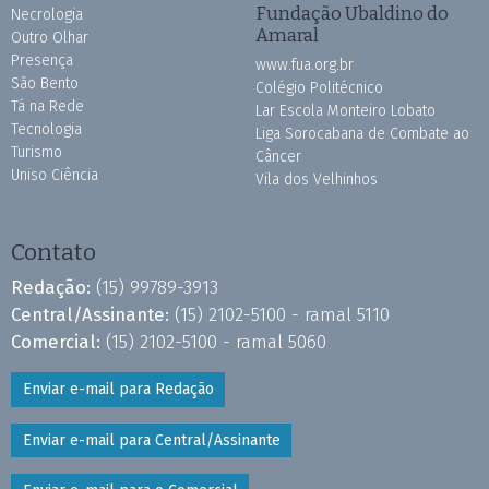
Fundação Ubaldino do
Necrologia
Amaral
Outro Olhar
Presença
www.fua.org.br
São Bento
Colégio Politécnico
Tá na Rede
Lar Escola Monteiro Lobato
Tecnologia
Liga Sorocabana de Combate ao
Turismo
Câncer
Uniso Ciência
Vila dos Velhinhos
Contato
Redação:
(15) 99789-3913
Central/Assinante:
(15) 2102-5100 - ramal 5110
Comercial:
(15) 2102-5100 - ramal 5060
Enviar e-mail para Redação
Enviar e-mail para Central/Assinante