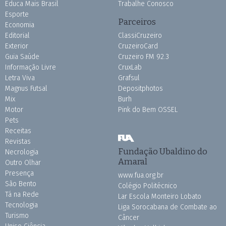
Educa Mais Brasil
Trabalhe Conosco
Esporte
Parceiros
Economia
Editorial
ClassiCruzeiro
Exterior
CruzeiroCard
Guia Saúde
Cruzeiro FM 92.3
Informação Livre
CruxLab
Letra Viva
Grafsul
Magnus Futsal
Depositphotos
Mix
Burh
Motor
Pink do Bem OSSEL
Pets
Receitas
Revistas
Fundação Ubaldino do
Necrologia
Amaral
Outro Olhar
Presença
www.fua.org.br
São Bento
Colégio Politécnico
Tá na Rede
Lar Escola Monteiro Lobato
Tecnologia
Liga Sorocabana de Combate ao
Turismo
Câncer