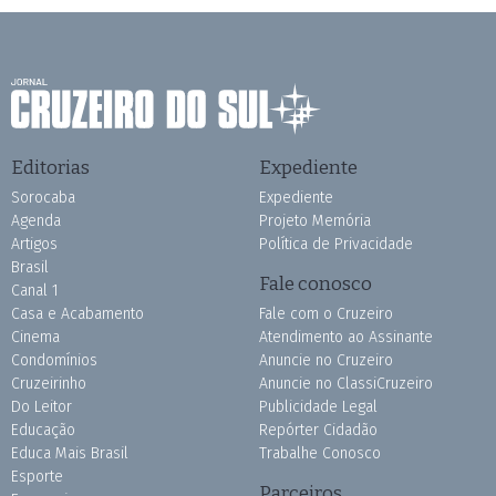
Editorias
Expediente
Sorocaba
Expediente
Agenda
Projeto Memória
Artigos
Política de Privacidade
Brasil
Fale conosco
Canal 1
Casa e Acabamento
Fale com o Cruzeiro
Cinema
Atendimento ao Assinante
Condomínios
Anuncie no Cruzeiro
Cruzeirinho
Anuncie no ClassiCruzeiro
Do Leitor
Publicidade Legal
Educação
Repórter Cidadão
Educa Mais Brasil
Trabalhe Conosco
Esporte
Parceiros