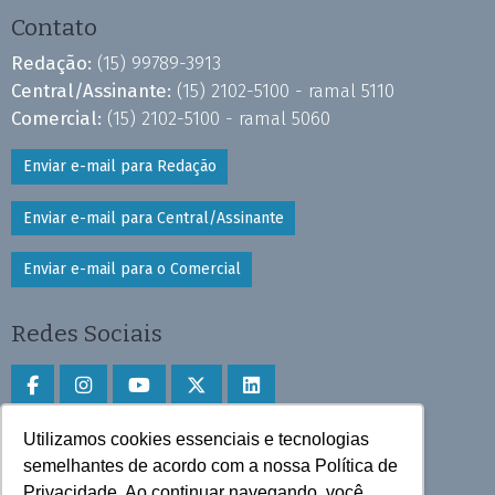
Contato
Redação:
(15) 99789-3913
Central/Assinante:
(15) 2102-5100 - ramal 5110
Comercial:
(15) 2102-5100 - ramal 5060
Enviar e-mail para Redação
Enviar e-mail para Central/Assinante
Enviar e-mail para o Comercial
Redes Sociais
Utilizamos cookies essenciais e tecnologias
Faça download do aplicativo
semelhantes de acordo com a nossa Política de
Privacidade. Ao continuar navegando, você
Play Store e App Store