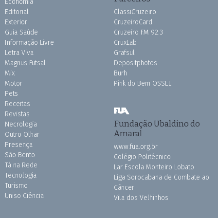
Economia
Editorial
ClassiCruzeiro
Exterior
CruzeiroCard
Guia Saúde
Cruzeiro FM 92.3
Informação Livre
CruxLab
Letra Viva
Grafsul
Magnus Futsal
Depositphotos
Mix
Burh
Motor
Pink do Bem OSSEL
Pets
Receitas
Revistas
Fundação Ubaldino do
Necrologia
Amaral
Outro Olhar
Presença
www.fua.org.br
São Bento
Colégio Politécnico
Tá na Rede
Lar Escola Monteiro Lobato
Tecnologia
Liga Sorocabana de Combate ao
Turismo
Câncer
Uniso Ciência
Vila dos Velhinhos