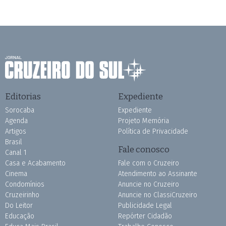
Editorias
Expediente
Sorocaba
Expediente
Agenda
Projeto Memória
Artigos
Política de Privacidade
Brasil
Fale conosco
Canal 1
Casa e Acabamento
Fale com o Cruzeiro
Cinema
Atendimento ao Assinante
Condomínios
Anuncie no Cruzeiro
Cruzeirinho
Anuncie no ClassiCruzeiro
Do Leitor
Publicidade Legal
Educação
Repórter Cidadão