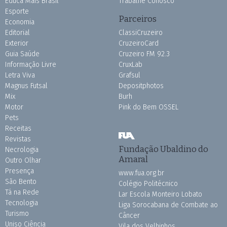
Educa Mais Brasil
Trabalhe Conosco
Esporte
Parceiros
Economia
Editorial
ClassiCruzeiro
Exterior
CruzeiroCard
Guia Saúde
Cruzeiro FM 92.3
Informação Livre
CruxLab
Letra Viva
Grafsul
Magnus Futsal
Depositphotos
Mix
Burh
Motor
Pink do Bem OSSEL
Pets
Receitas
Revistas
Fundação Ubaldino do
Necrologia
Amaral
Outro Olhar
Presença
www.fua.org.br
São Bento
Colégio Politécnico
Tá na Rede
Lar Escola Monteiro Lobato
Tecnologia
Liga Sorocabana de Combate ao
Turismo
Câncer
Uniso Ciência
Vila dos Velhinhos