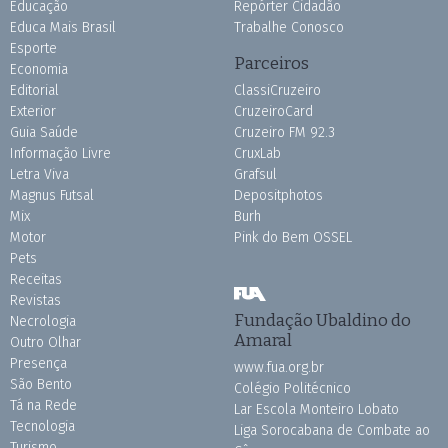
Educação
Repórter Cidadão
Educa Mais Brasil
Trabalhe Conosco
Esporte
Parceiros
Economia
Editorial
ClassiCruzeiro
Exterior
CruzeiroCard
Guia Saúde
Cruzeiro FM 92.3
Informação Livre
CruxLab
Letra Viva
Grafsul
Magnus Futsal
Depositphotos
Mix
Burh
Motor
Pink do Bem OSSEL
Pets
Receitas
Revistas
Fundação Ubaldino do
Necrologia
Amaral
Outro Olhar
Presença
www.fua.org.br
São Bento
Colégio Politécnico
Tá na Rede
Lar Escola Monteiro Lobato
Tecnologia
Liga Sorocabana de Combate ao
Turismo