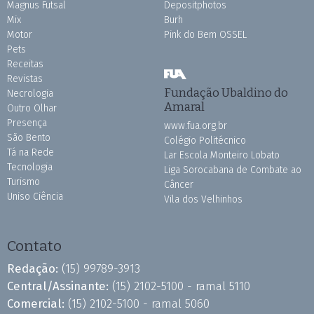
Magnus Futsal
Depositphotos
Mix
Burh
Motor
Pink do Bem OSSEL
Pets
Receitas
Revistas
Fundação Ubaldino do
Necrologia
Amaral
Outro Olhar
Presença
www.fua.org.br
São Bento
Colégio Politécnico
Tá na Rede
Lar Escola Monteiro Lobato
Tecnologia
Liga Sorocabana de Combate ao
Turismo
Câncer
Uniso Ciência
Vila dos Velhinhos
Contato
Redação:
(15) 99789-3913
Central/Assinante:
(15) 2102-5100 - ramal 5110
Comercial:
(15) 2102-5100 - ramal 5060