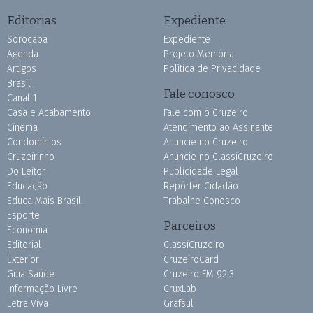
Editorias
Expediente
Sorocaba
Expediente
Agenda
Projeto Memória
Artigos
Política de Privacidade
Brasil
Fale conosco
Canal 1
Casa e Acabamento
Fale com o Cruzeiro
Cinema
Atendimento ao Assinante
Condomínios
Anuncie no Cruzeiro
Cruzeirinho
Anuncie no ClassiCruzeiro
Do Leitor
Publicidade Legal
Educação
Repórter Cidadão
Educa Mais Brasil
Trabalhe Conosco
Esporte
Parceiros
Economia
Editorial
ClassiCruzeiro
Exterior
CruzeiroCard
Guia Saúde
Cruzeiro FM 92.3
Informação Livre
CruxLab
Letra Viva
Grafsul