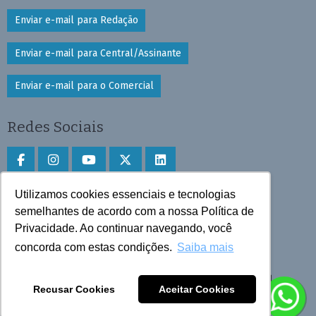
Enviar e-mail para Redação
Enviar e-mail para Central/Assinante
Enviar e-mail para o Comercial
Redes Sociais
Utilizamos cookies essenciais e tecnologias
Faça download do aplicativo
semelhantes de acordo com a nossa Política de
Privacidade. Ao continuar navegando, você
Play Store e App Store
concorda com estas condições.
Saiba mais
Todos os direitos reservados © 2025 Cruzeiro do Sul
Recusar Cookies
Aceitar Cookies