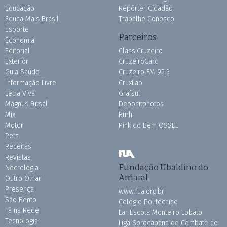
Educação
Repórter Cidadão
Educa Mais Brasil
Trabalhe Conosco
Esporte
Parceiros
Economia
Editorial
ClassiCruzeiro
Exterior
CruzeiroCard
Guia Saúde
Cruzeiro FM 92.3
Informação Livre
CruxLab
Letra Viva
Grafsul
Magnus Futsal
Depositphotos
Mix
Burh
Motor
Pink do Bem OSSEL
Pets
Receitas
Revistas
Fundação Ubaldino do
Necrologia
Amaral
Outro Olhar
Presença
www.fua.org.br
São Bento
Colégio Politécnico
Tá na Rede
Lar Escola Monteiro Lobato
Tecnologia
Liga Sorocabana de Combate ao