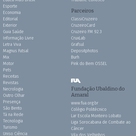
Esporte
Parceiros
Economia
Editorial
ClassiCruzeiro
Exterior
CruzeiroCard
Guia Saúde
Cruzeiro FM 92.3
Informação Livre
CruxLab
Letra Viva
Grafsul
Magnus Futsal
Depositphotos
Mix
Burh
Motor
Pink do Bem OSSEL
Pets
Receitas
Revistas
Fundação Ubaldino do
Necrologia
Amaral
Outro Olhar
Presença
www.fua.org.br
São Bento
Colégio Politécnico
Tá na Rede
Lar Escola Monteiro Lobato
Tecnologia
Liga Sorocabana de Combate ao
Turismo
Câncer
Uniso Ciência
Vila dos Velhinhos