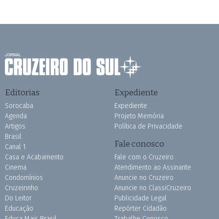
Editorias
Expediente
Sorocaba
Expediente
Agenda
Projeto Memória
Artigos
Política de Privacidade
Brasil
Fale conosco
Canal 1
Casa e Acabamento
Fale com o Cruzeiro
Cinema
Atendimento ao Assinante
Condomínios
Anuncie no Cruzeiro
Cruzeirinho
Anuncie no ClassiCruzeiro
Do Leitor
Publicidade Legal
Educação
Repórter Cidadão
Educa Mais Brasil
Trabalhe Conosco