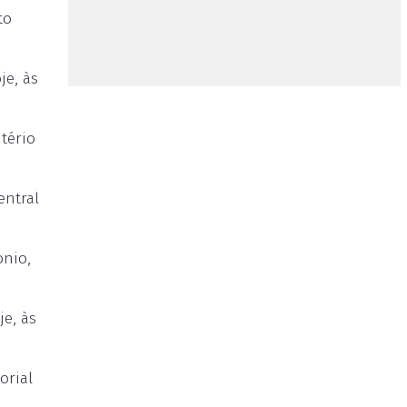
to
je, às
tério
entral
onio,
je, às
orial