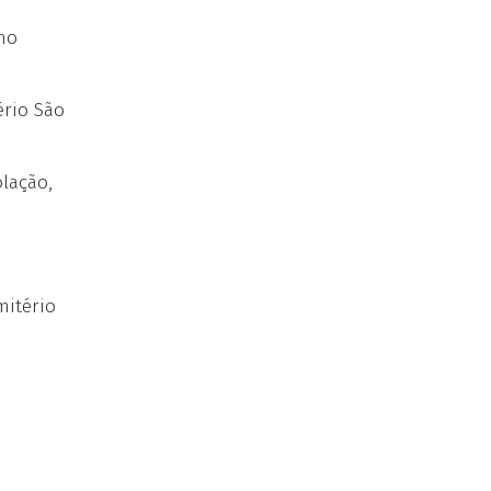
no
ério São
lação,
mitério