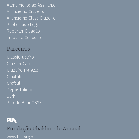
Atendimento ao Assinante
Anuncie no Cruzeiro
Anuncie no ClassiCruzeiro
Publicidade Legal
Repórter Cidadão
Trabalhe Conosco
Parceiros
ClassiCruzeiro
CruzeiroCard
Cruzeiro FM 92.3
CruxLab
Grafsul
Depositphotos
Burh
Pink do Bem OSSEL
Fundação Ubaldino do Amaral
www.fua.org.br