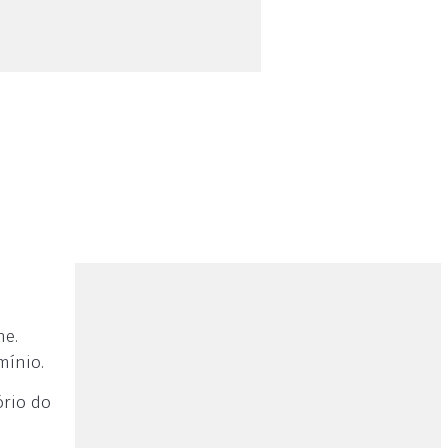
ne.
mínio.
ório do