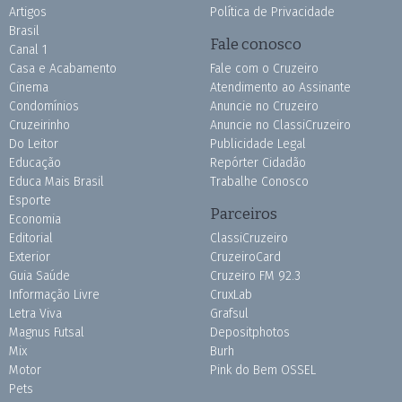
Artigos
Política de Privacidade
Brasil
Fale conosco
Canal 1
Casa e Acabamento
Fale com o Cruzeiro
Cinema
Atendimento ao Assinante
Condomínios
Anuncie no Cruzeiro
Cruzeirinho
Anuncie no ClassiCruzeiro
Do Leitor
Publicidade Legal
Educação
Repórter Cidadão
Educa Mais Brasil
Trabalhe Conosco
Esporte
Parceiros
Economia
Editorial
ClassiCruzeiro
Exterior
CruzeiroCard
Guia Saúde
Cruzeiro FM 92.3
Informação Livre
CruxLab
Letra Viva
Grafsul
Magnus Futsal
Depositphotos
Mix
Burh
Motor
Pink do Bem OSSEL
Pets