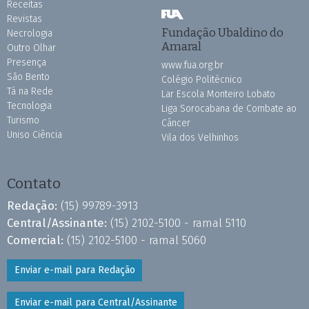
Receitas
Revistas
Fundação Ubaldino do
Necrologia
Amaral
Outro Olhar
Presença
www.fua.org.br
São Bento
Colégio Politécnico
Tá na Rede
Lar Escola Monteiro Lobato
Tecnologia
Liga Sorocabana de Combate ao
Turismo
Câncer
Uniso Ciência
Vila dos Velhinhos
Contato
Redação:
(15) 99789-3913
Central/Assinante:
(15) 2102-5100 - ramal 5110
Comercial:
(15) 2102-5100 - ramal 5060
Enviar e-mail para Redação
Enviar e-mail para Central/Assinante