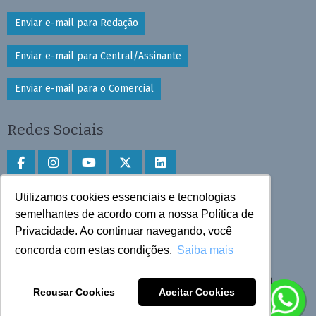
Enviar e-mail para Redação
Enviar e-mail para Central/Assinante
Enviar e-mail para o Comercial
Redes Sociais
Utilizamos cookies essenciais e tecnologias
Faça download do aplicativo
semelhantes de acordo com a nossa Política de
Privacidade. Ao continuar navegando, você
Play Store e App Store
concorda com estas condições.
Saiba mais
Todos os direitos reservados © 2025 Cruzeiro do Sul
Recusar Cookies
Aceitar Cookies