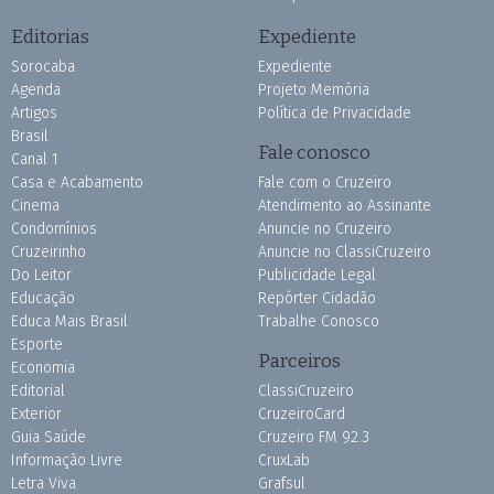
Editorias
Expediente
Sorocaba
Expediente
Agenda
Projeto Memória
Artigos
Política de Privacidade
Brasil
Fale conosco
Canal 1
Casa e Acabamento
Fale com o Cruzeiro
Cinema
Atendimento ao Assinante
Condomínios
Anuncie no Cruzeiro
Cruzeirinho
Anuncie no ClassiCruzeiro
Do Leitor
Publicidade Legal
Educação
Repórter Cidadão
Educa Mais Brasil
Trabalhe Conosco
Esporte
Parceiros
Economia
Editorial
ClassiCruzeiro
Exterior
CruzeiroCard
Guia Saúde
Cruzeiro FM 92.3
Informação Livre
CruxLab
Letra Viva
Grafsul