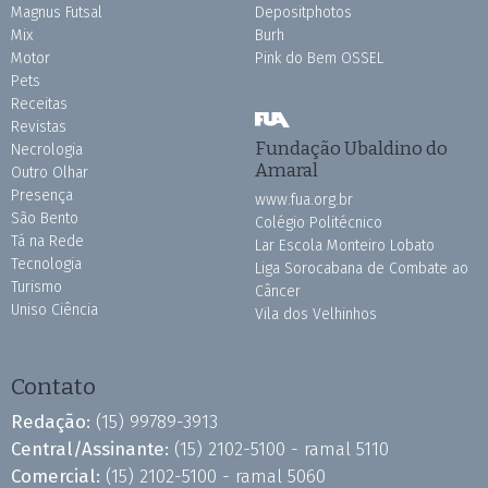
Magnus Futsal
Depositphotos
Mix
Burh
Motor
Pink do Bem OSSEL
Pets
Receitas
Revistas
Fundação Ubaldino do
Necrologia
Amaral
Outro Olhar
Presença
www.fua.org.br
São Bento
Colégio Politécnico
Tá na Rede
Lar Escola Monteiro Lobato
Tecnologia
Liga Sorocabana de Combate ao
Turismo
Câncer
Uniso Ciência
Vila dos Velhinhos
Contato
Redação:
(15) 99789-3913
Central/Assinante:
(15) 2102-5100 - ramal 5110
Comercial:
(15) 2102-5100 - ramal 5060