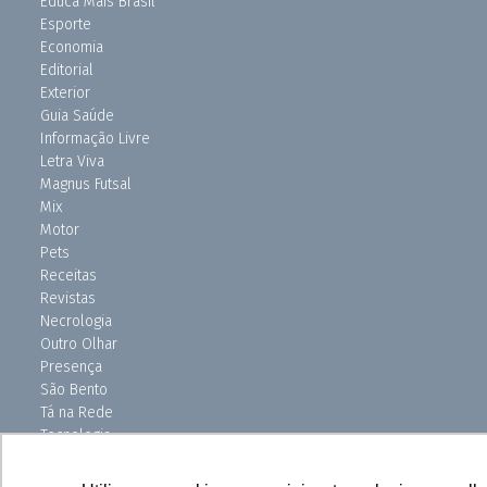
Educa Mais Brasil
Esporte
Economia
Editorial
Exterior
Guia Saúde
Informação Livre
Letra Viva
Magnus Futsal
Mix
Motor
Pets
Receitas
Revistas
Necrologia
Outro Olhar
Presença
São Bento
Tá na Rede
Tecnologia
Turismo
Uniso Ciência