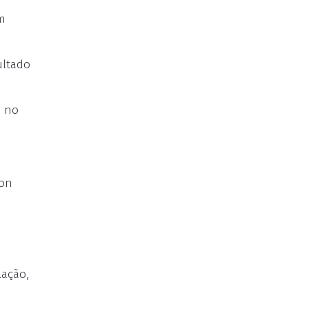
m
ultado
m no
ton
lação,