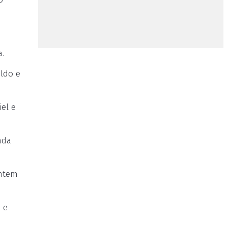
.
ldo e
el e
ada
ontem
 e