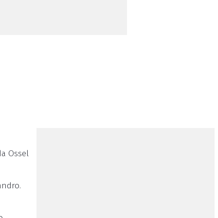
da Ossel
andro.
o