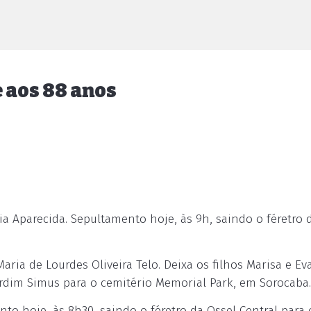
 aos 88 anos
a Aparecida. Sepultamento hoje, às 9h, saindo o féretro 
ia de Lourdes Oliveira Telo. Deixa os filhos Marisa e Ev
ardim Simus para o cemitério Memorial Park, em Sorocaba.
 hoje, às 8h30, saindo o féretro da Ossel Central para 