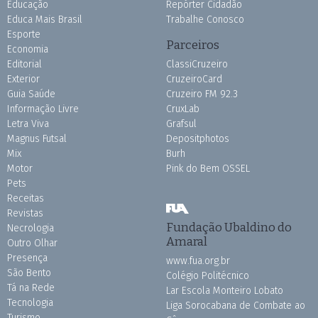
Educação
Repórter Cidadão
Educa Mais Brasil
Trabalhe Conosco
Esporte
Parceiros
Economia
Editorial
ClassiCruzeiro
Exterior
CruzeiroCard
Guia Saúde
Cruzeiro FM 92.3
Informação Livre
CruxLab
Letra Viva
Grafsul
Magnus Futsal
Depositphotos
Mix
Burh
Motor
Pink do Bem OSSEL
Pets
Receitas
Revistas
Fundação Ubaldino do
Necrologia
Amaral
Outro Olhar
Presença
www.fua.org.br
São Bento
Colégio Politécnico
Tá na Rede
Lar Escola Monteiro Lobato
Tecnologia
Liga Sorocabana de Combate ao
Turismo