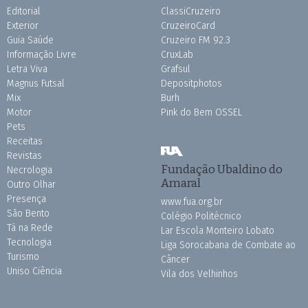
Editorial
ClassiCruzeiro
Exterior
CruzeiroCard
Guia Saúde
Cruzeiro FM 92.3
Informação Livre
CruxLab
Letra Viva
Grafsul
Magnus Futsal
Depositphotos
Mix
Burh
Motor
Pink do Bem OSSEL
Pets
Receitas
Revistas
Fundação Ubaldino do
Necrologia
Amaral
Outro Olhar
Presença
www.fua.org.br
São Bento
Colégio Politécnico
Tá na Rede
Lar Escola Monteiro Lobato
Tecnologia
Liga Sorocabana de Combate ao
Turismo
Câncer
Uniso Ciência
Vila dos Velhinhos