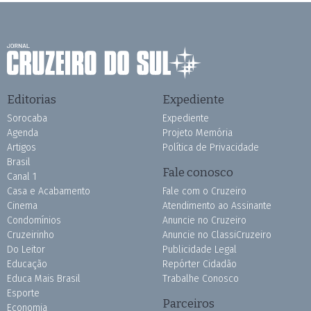
Editorias
Expediente
Sorocaba
Expediente
Agenda
Projeto Memória
Artigos
Política de Privacidade
Brasil
Fale conosco
Canal 1
Casa e Acabamento
Fale com o Cruzeiro
Cinema
Atendimento ao Assinante
Condomínios
Anuncie no Cruzeiro
Cruzeirinho
Anuncie no ClassiCruzeiro
Do Leitor
Publicidade Legal
Educação
Repórter Cidadão
Educa Mais Brasil
Trabalhe Conosco
Esporte
Parceiros
Economia