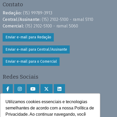
Contato
Redação:
(15) 99789-3913
Central/Assinante:
(15) 2102-5100 - ramal 5110
Comercial:
(15) 2102-5100 - ramal 5060
Enviar e-mail para Redação
Enviar e-mail para Central/Assinante
Enviar e-mail para o Comercial
Redes Sociais
Utilizamos cookies essenciais e tecnologias
Faça download do aplicativo
semelhantes de acordo com a nossa Política de
Privacidade. Ao continuar navegando, você
Play Store e App Store