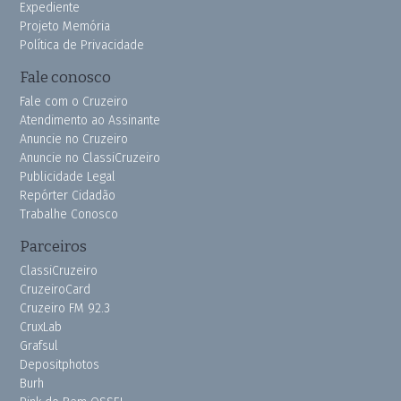
Expediente
Projeto Memória
Política de Privacidade
Fale conosco
Fale com o Cruzeiro
Atendimento ao Assinante
Anuncie no Cruzeiro
Anuncie no ClassiCruzeiro
Publicidade Legal
Repórter Cidadão
Trabalhe Conosco
Parceiros
ClassiCruzeiro
CruzeiroCard
Cruzeiro FM 92.3
CruxLab
Grafsul
Depositphotos
Burh