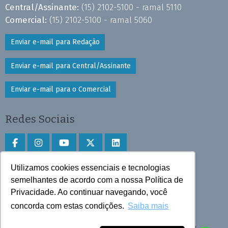
Central/Assinante:
(15) 2102-5100 - ramal 5110
Comercial:
(15) 2102-5100 - ramal 5060
Enviar e-mail para Redação
Enviar e-mail para Central/Assinante
Enviar e-mail para o Comercial
Redes Sociais
Utilizamos cookies essenciais e tecnologias
Faça download do aplicativo
semelhantes de acordo com a nossa Política de
Privacidade. Ao continuar navegando, você
Play Store e App Store
concorda com estas condições.
Saiba mais