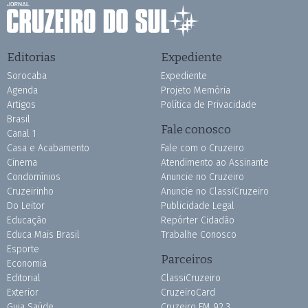
Editorias
Expediente
Sorocaba
Expediente
Agenda
Projeto Memória
Artigos
Política de Privacidade
Brasil
Fale conosco
Canal 1
Casa e Acabamento
Fale com o Cruzeiro
Cinema
Atendimento ao Assinante
Condomínios
Anuncie no Cruzeiro
Cruzeirinho
Anuncie no ClassiCruzeiro
Do Leitor
Publicidade Legal
Educação
Repórter Cidadão
Educa Mais Brasil
Trabalhe Conosco
Esporte
Parceiros
Economia
Editorial
ClassiCruzeiro
Exterior
CruzeiroCard
Guia Saúde
Cruzeiro FM 92.3