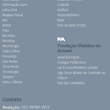
Informação Livre
CruxLab
Letra Viva
Grafsul
Magnus Futsal
Depositphotos
Mix
Burh
Motor
Pink do Bem OSSEL
Pets
Receitas
Revistas
Fundação Ubaldino do
Necrologia
Amaral
Outro Olhar
Presença
www.fua.org.br
São Bento
Colégio Politécnico
Tá na Rede
Lar Escola Monteiro Lobato
Tecnologia
Liga Sorocabana de Combate ao
Turismo
Câncer
Uniso Ciência
Vila dos Velhinhos
Contato
Redação:
(15) 99789-3913