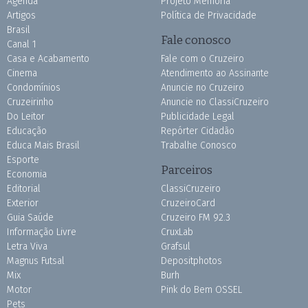
Agenda
Projeto Memória
Artigos
Política de Privacidade
Brasil
Fale conosco
Canal 1
Casa e Acabamento
Fale com o Cruzeiro
Cinema
Atendimento ao Assinante
Condomínios
Anuncie no Cruzeiro
Cruzeirinho
Anuncie no ClassiCruzeiro
Do Leitor
Publicidade Legal
Educação
Repórter Cidadão
Educa Mais Brasil
Trabalhe Conosco
Esporte
Parceiros
Economia
Editorial
ClassiCruzeiro
Exterior
CruzeiroCard
Guia Saúde
Cruzeiro FM 92.3
Informação Livre
CruxLab
Letra Viva
Grafsul
Magnus Futsal
Depositphotos
Mix
Burh
Motor
Pink do Bem OSSEL
Pets