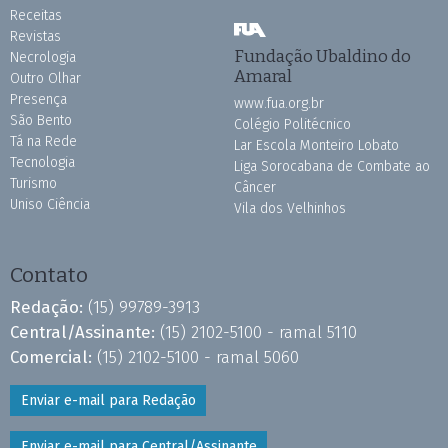
Receitas
Revistas
Fundação Ubaldino do
Necrologia
Amaral
Outro Olhar
Presença
www.fua.org.br
São Bento
Colégio Politécnico
Tá na Rede
Lar Escola Monteiro Lobato
Tecnologia
Liga Sorocabana de Combate ao
Turismo
Câncer
Uniso Ciência
Vila dos Velhinhos
Contato
Redação:
(15) 99789-3913
Central/Assinante:
(15) 2102-5100 - ramal 5110
Comercial:
(15) 2102-5100 - ramal 5060
Enviar e-mail para Redação
Enviar e-mail para Central/Assinante