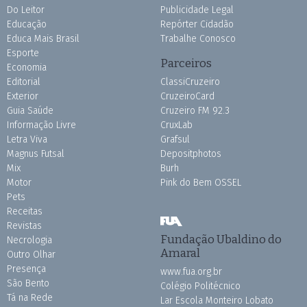
Do Leitor
Publicidade Legal
Educação
Repórter Cidadão
Educa Mais Brasil
Trabalhe Conosco
Esporte
Parceiros
Economia
Editorial
ClassiCruzeiro
Exterior
CruzeiroCard
Guia Saúde
Cruzeiro FM 92.3
Informação Livre
CruxLab
Letra Viva
Grafsul
Magnus Futsal
Depositphotos
Mix
Burh
Motor
Pink do Bem OSSEL
Pets
Receitas
Revistas
Fundação Ubaldino do
Necrologia
Amaral
Outro Olhar
Presença
www.fua.org.br
São Bento
Colégio Politécnico
Tá na Rede
Lar Escola Monteiro Lobato