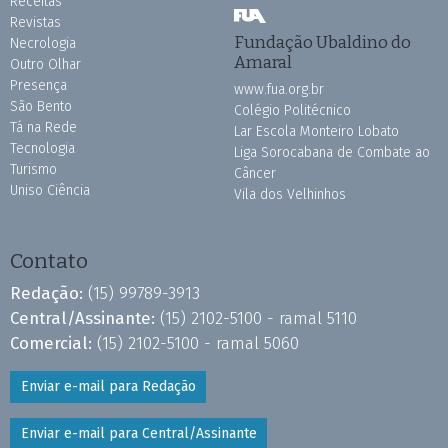
Receitas
Revistas
Fundação Ubaldino do
Necrologia
Amaral
Outro Olhar
Presença
www.fua.org.br
São Bento
Colégio Politécnico
Tá na Rede
Lar Escola Monteiro Lobato
Tecnologia
Liga Sorocabana de Combate ao
Turismo
Câncer
Uniso Ciência
Vila dos Velhinhos
Contato
Redação:
(15) 99789-3913
Central/Assinante:
(15) 2102-5100 - ramal 5110
Comercial:
(15) 2102-5100 - ramal 5060
Enviar e-mail para Redação
Enviar e-mail para Central/Assinante