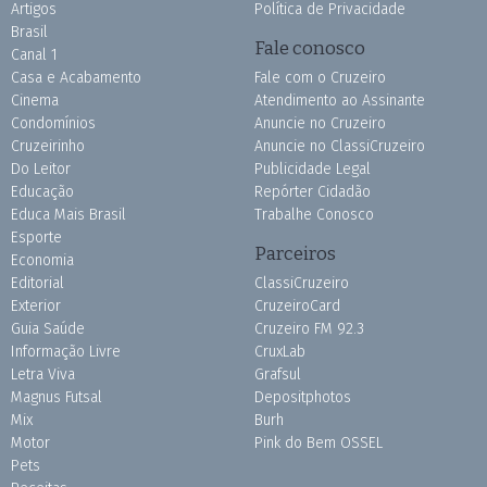
Artigos
Política de Privacidade
Brasil
Fale conosco
Canal 1
Casa e Acabamento
Fale com o Cruzeiro
Cinema
Atendimento ao Assinante
Condomínios
Anuncie no Cruzeiro
Cruzeirinho
Anuncie no ClassiCruzeiro
Do Leitor
Publicidade Legal
Educação
Repórter Cidadão
Educa Mais Brasil
Trabalhe Conosco
Esporte
Parceiros
Economia
Editorial
ClassiCruzeiro
Exterior
CruzeiroCard
Guia Saúde
Cruzeiro FM 92.3
Informação Livre
CruxLab
Letra Viva
Grafsul
Magnus Futsal
Depositphotos
Mix
Burh
Motor
Pink do Bem OSSEL
Pets