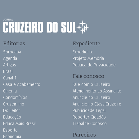
Editorias
Expediente
Sorocaba
Expediente
Agenda
Projeto Memória
Artigos
Política de Privacidade
Brasil
Fale conosco
Canal 1
Casa e Acabamento
Fale com o Cruzeiro
Cinema
Atendimento ao Assinante
Condomínios
Anuncie no Cruzeiro
Cruzeirinho
Anuncie no ClassiCruzeiro
Do Leitor
Publicidade Legal
Educação
Repórter Cidadão
Educa Mais Brasil
Trabalhe Conosco
Esporte
Parceiros
Economia