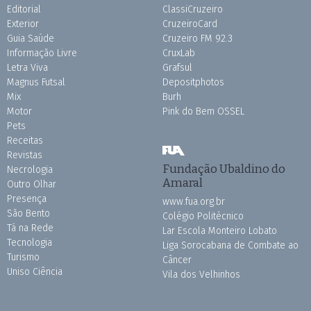
Editorial
ClassiCruzeiro
Exterior
CruzeiroCard
Guia Saúde
Cruzeiro FM 92.3
Informação Livre
CruxLab
Letra Viva
Grafsul
Magnus Futsal
Depositphotos
Mix
Burh
Motor
Pink do Bem OSSEL
Pets
Receitas
Revistas
Fundação Ubaldino do
Necrologia
Amaral
Outro Olhar
Presença
www.fua.org.br
São Bento
Colégio Politécnico
Tá na Rede
Lar Escola Monteiro Lobato
Tecnologia
Liga Sorocabana de Combate ao
Turismo
Câncer
Uniso Ciência
Vila dos Velhinhos