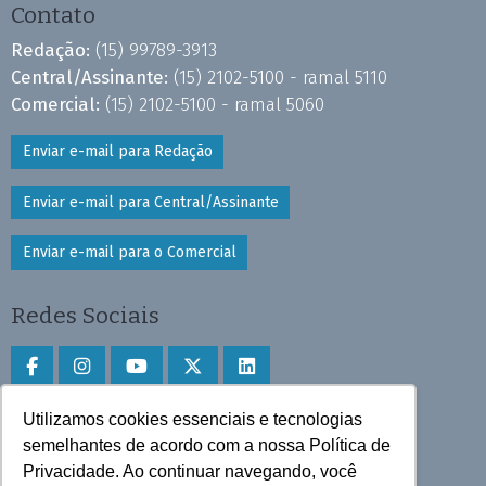
Contato
Redação:
(15) 99789-3913
Central/Assinante:
(15) 2102-5100 - ramal 5110
Comercial:
(15) 2102-5100 - ramal 5060
Enviar e-mail para Redação
Enviar e-mail para Central/Assinante
Enviar e-mail para o Comercial
Redes Sociais
Utilizamos cookies essenciais e tecnologias
Faça download do aplicativo
semelhantes de acordo com a nossa Política de
Privacidade. Ao continuar navegando, você
Play Store e App Store