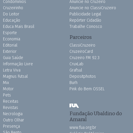
Condomínios
Anuncie no Cruzeiro
Cruzeirinho
Anuncie no ClassiCruzeiro
Do Leitor
Publicidade Legal
Educação
Repórter Cidadão
Educa Mais Brasil
Trabalhe Conosco
Esporte
Parceiros
Economia
Editorial
ClassiCruzeiro
Exterior
CruzeiroCard
Guia Saúde
Cruzeiro FM 92.3
Informação Livre
CruxLab
Letra Viva
Grafsul
Magnus Futsal
Depositphotos
Mix
Burh
Motor
Pink do Bem OSSEL
Pets
Receitas
Revistas
Fundação Ubaldino do
Necrologia
Amaral
Outro Olhar
Presença
www.fua.org.br
São Bento