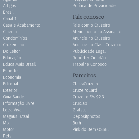
Artigos
Política de Privacidade
Brasil
Fale conosco
Canal 1
Casa e Acabamento
Fale com o Cruzeiro
Cinema
Atendimento ao Assinante
Condomínios
Anuncie no Cruzeiro
Cruzeirinho
Anuncie no ClassiCruzeiro
Do Leitor
Publicidade Legal
Educação
Repórter Cidadão
Educa Mais Brasil
Trabalhe Conosco
Esporte
Parceiros
Economia
Editorial
ClassiCruzeiro
Exterior
CruzeiroCard
Guia Saúde
Cruzeiro FM 92.3
Informação Livre
CruxLab
Letra Viva
Grafsul
Magnus Futsal
Depositphotos
Mix
Burh
Motor
Pink do Bem OSSEL
Pets