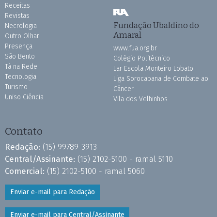
Receitas
Revistas
Fundação Ubaldino do
Necrologia
Amaral
Outro Olhar
Presença
www.fua.org.br
São Bento
Colégio Politécnico
Tá na Rede
Lar Escola Monteiro Lobato
Tecnologia
Liga Sorocabana de Combate ao
Turismo
Câncer
Uniso Ciência
Vila dos Velhinhos
Contato
Redação:
(15) 99789-3913
Central/Assinante:
(15) 2102-5100 - ramal 5110
Comercial:
(15) 2102-5100 - ramal 5060
Enviar e-mail para Redação
Enviar e-mail para Central/Assinante