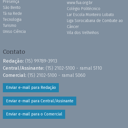
Presença
www.fua.org.br
São Bento
Colégio Politécnico
Tá na Rede
Lar Escola Monteiro Lobato
Tecnologia
Liga Sorocabana de Combate ao
Turismo
Câncer
Uniso Ciência
Vila dos Velhinhos
Contato
Redação:
(15) 99789-3913
Central/Assinante:
(15) 2102-5100 - ramal 5110
Comercial:
(15) 2102-5100 - ramal 5060
Enviar e-mail para Redação
Enviar e-mail para Central/Assinante
Enviar e-mail para o Comercial