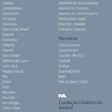
Cinema
Atendimento ao Assinante
Condomínios
Anuncie no Cruzeiro
Cruzeirinho
Anuncie no ClassiCruzeiro
Do Leitor
Publicidade Legal
Educação
Repórter Cidadão
Educa Mais Brasil
Trabalhe Conosco
Esporte
Parceiros
Economia
Editorial
ClassiCruzeiro
Exterior
CruzeiroCard
Guia Saúde
Cruzeiro FM 92.3
Informação Livre
CruxLab
Letra Viva
Grafsul
Magnus Futsal
Depositphotos
Mix
Burh
Motor
Pink do Bem OSSEL
Pets
Receitas
Revistas
Fundação Ubaldino do
Necrologia
Amaral
Outro Olhar