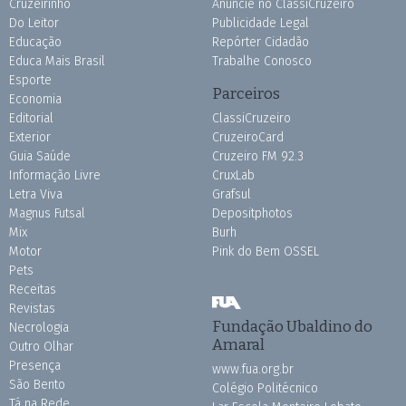
Cruzeirinho
Anuncie no ClassiCruzeiro
Do Leitor
Publicidade Legal
Educação
Repórter Cidadão
Educa Mais Brasil
Trabalhe Conosco
Esporte
Parceiros
Economia
Editorial
ClassiCruzeiro
Exterior
CruzeiroCard
Guia Saúde
Cruzeiro FM 92.3
Informação Livre
CruxLab
Letra Viva
Grafsul
Magnus Futsal
Depositphotos
Mix
Burh
Motor
Pink do Bem OSSEL
Pets
Receitas
Revistas
Fundação Ubaldino do
Necrologia
Amaral
Outro Olhar
Presença
www.fua.org.br
São Bento
Colégio Politécnico
Tá na Rede