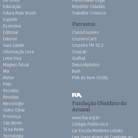
Do Leitor
Publicidade Legal
Educação
Repórter Cidadão
Educa Mais Brasil
Trabalhe Conosco
Esporte
Parceiros
Economia
Editorial
ClassiCruzeiro
Exterior
CruzeiroCard
Guia Saúde
Cruzeiro FM 92.3
Informação Livre
CruxLab
Letra Viva
Grafsul
Magnus Futsal
Depositphotos
Mix
Burh
Motor
Pink do Bem OSSEL
Pets
Receitas
Revistas
Fundação Ubaldino do
Necrologia
Amaral
Outro Olhar
Presença
www.fua.org.br
São Bento
Colégio Politécnico
Tá na Rede
Lar Escola Monteiro Lobato
Tecnologia
Liga Sorocabana de Combate ao