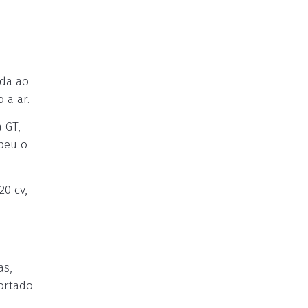
da ao
 a ar.
 GT,
beu o
20 cv,
as,
portado