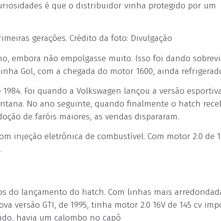
uriosidades é que o distribuidor vinha protegido por um
imeiras gerações. Crédito da foto: Divulgação
o, embora não empolgasse muito. Isso foi dando sobrevi
inha Gol, com a chegada do motor 1600, ainda refrigerado
1984. Foi quando a Volkswagen lançou a versão esportiva
antana. No ano seguinte, quando finalmente o hatch rece
adoção de faróis maiores, as vendas dispararam.
 com injeção eletrônica de combustível. Com motor 2.0 de 1
.
os do lançamento do hatch. Com linhas mais arredondad
va versão GTI, de 1995, tinha motor 2.0 16V de 145 cv im
tido, havia um calombo no capô