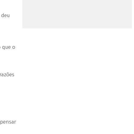
n deu
o que o
razões
spensar