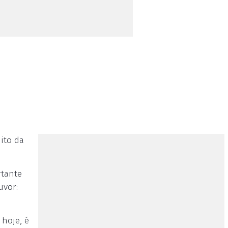
ito da
rtante
uvor:
 hoje, é