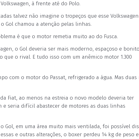
Volkswagen, à frente até do Polo.
cadas talvez não imagine o tropeços que esse Volkswage
 o Gol chamou a atenção pelas linhas.
oblema é que o motor remetia muito ao do Fusca.
agen, o Gol deveria ser mais moderno, espaçoso e bonit
co que o rival. E tudo isso com um anêmico motor 1.300
mpo com o motor do Passat, refrigerado a água. Mas duas 
 da Fiat, ao menos na estreia o novo modelo deveria ter
 e seria difícil abastecer de motores as duas linhas
do Gol, em uma área muito mais ventilada, foi possível di
ssas e outras alterações, o boxer perdeu 14 kg de peso e