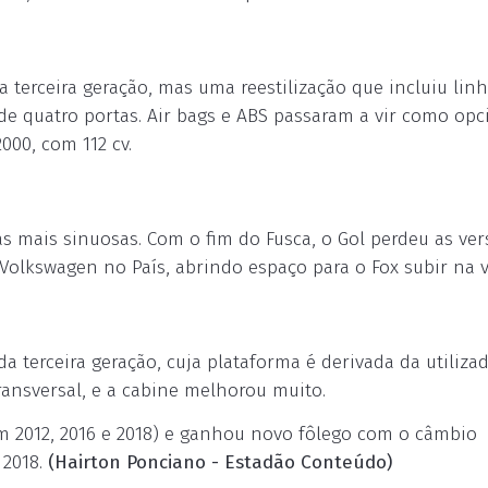
 terceira geração, mas uma reestilização que incluiu lin
a de quatro portas. Air bags e ABS passaram a vir como opc
000, com 112 cv.
has mais sinuosas. Com o fim do Fusca, o Gol perdeu as ve
 Volkswagen no País, abrindo espaço para o Fox subir na v
 terceira geração, cuja plataforma é derivada da utiliza
ransversal, e a cabine melhorou muito.
(em 2012, 2016 e 2018) e ganhou novo fôlego com o câmbio
 2018.
(Hairton Ponciano - Estadão Conteúdo)