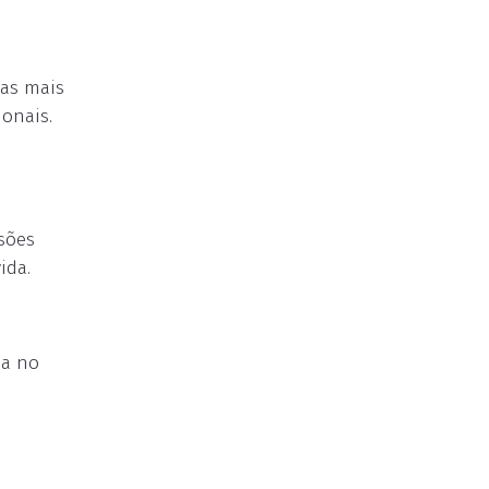
has mais
ionais.
rsões
ida.
da no