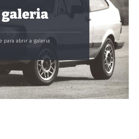
 galeria
 para abrir a galeria