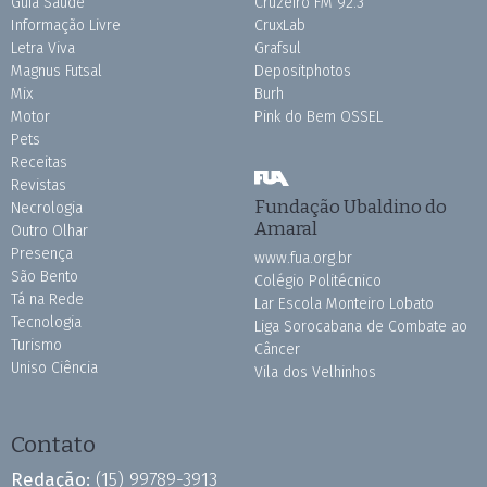
Guia Saúde
Cruzeiro FM 92.3
Informação Livre
CruxLab
Letra Viva
Grafsul
Magnus Futsal
Depositphotos
Mix
Burh
Motor
Pink do Bem OSSEL
Pets
Receitas
Revistas
Fundação Ubaldino do
Necrologia
Amaral
Outro Olhar
Presença
www.fua.org.br
São Bento
Colégio Politécnico
Tá na Rede
Lar Escola Monteiro Lobato
Tecnologia
Liga Sorocabana de Combate ao
Turismo
Câncer
Uniso Ciência
Vila dos Velhinhos
Contato
Redação:
(15) 99789-3913