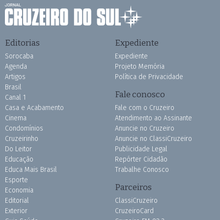
Editorias
Expediente
Sorocaba
Expediente
Agenda
Projeto Memória
Artigos
Política de Privacidade
Brasil
Fale conosco
Canal 1
Casa e Acabamento
Fale com o Cruzeiro
Cinema
Atendimento ao Assinante
Condomínios
Anuncie no Cruzeiro
Cruzeirinho
Anuncie no ClassiCruzeiro
Do Leitor
Publicidade Legal
Educação
Repórter Cidadão
Educa Mais Brasil
Trabalhe Conosco
Esporte
Parceiros
Economia
Editorial
ClassiCruzeiro
Exterior
CruzeiroCard