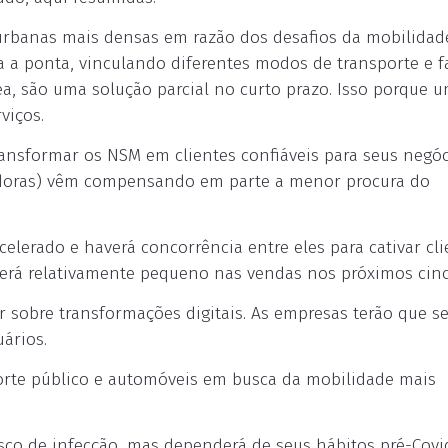
rbanas mais densas em razão dos desafios da mobilidad
a a ponta, vinculando diferentes modos de transporte e 
a, são uma solução parcial no curto prazo. Isso porque 
viços.
ansformar os NSM em clientes confiáveis para seus negóc
ocadoras) vêm compensando em parte a menor procura do
celerado e haverá concorrência entre eles para cativar cli
erá relativamente pequeno nas vendas nos próximos cinc
sobre transformações digitais. As empresas terão que s
ários.
orte público e automóveis em busca da mobilidade mais
co de infecção, mas dependerá de seus hábitos pré-Covid