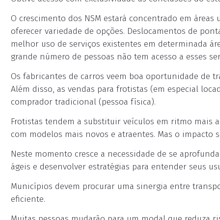
O crescimento dos NSM estará concentrado em áreas u
oferecer variedade de opções. Deslocamentos de pont
melhor uso de serviços existentes em determinada áre
grande número de pessoas não tem acesso a esses ser
Os fabricantes de carros veem boa oportunidade de tr
Além disso, as vendas para frotistas (em especial l
comprador tradicional (pessoa física).
Frotistas tendem a substituir veículos em ritmo mais a
com modelos mais novos e atraentes. Mas o impacto s
Neste momento cresce a necessidade de se aprofundar 
ágeis e desenvolver estratégias para entender seus usu
Municípios devem procurar uma sinergia entre transp
eficiente.
Muitas pessoas mudarão para um modal que reduza ris