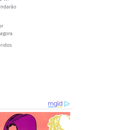
andarão
or
agora.
iridos