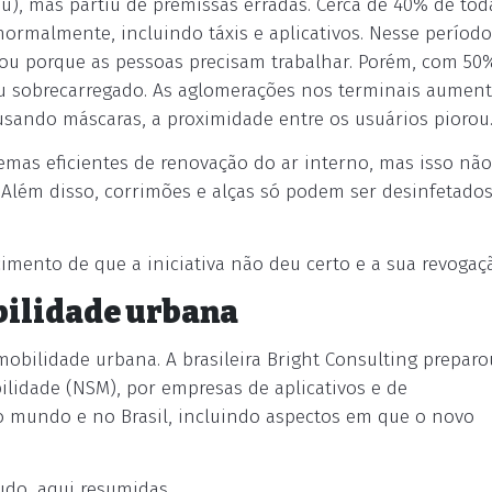
u), mas partiu de premissas erradas. Cerca de 40% de tod
normalmente, incluindo táxis e aplicativos. Nesse períod
tou porque as pessoas precisam trabalhar. Porém, com 50
icou sobrecarregado. As aglomerações nos terminais aumen
sando máscaras, a proximidade entre os usuários piorou
as eficientes de renovação do ar interno, mas isso não
Além disso, corrimões e alças só podem ser desinfetado
imento de que a iniciativa não deu certo e a sua revogaç
bilidade urbana
obilidade urbana. A brasileira Bright Consulting prepar
ilidade (NSM), por empresas de aplicativos e de
 mundo e no Brasil, incluindo aspectos em que o novo
udo, aqui resumidas.