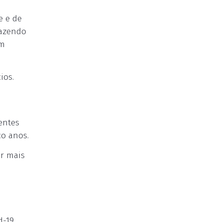
e e de
fazendo
um
ios.
entes
o anos.
er mais
-19.