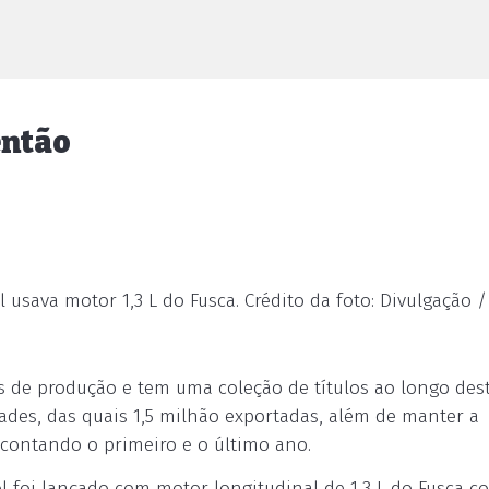
então
 usava motor 1,3 L do Fusca. Crédito da foto: Divulgação 
s de produção e tem uma coleção de títulos ao longo des
ades, das quais 1,5 milhão exportadas, além de manter a
, contando o primeiro e o último ano.
ol foi lançado com motor longitudinal de 1,3 L do Fusca 