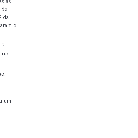
as as
o de
% da
taram e
.
 é
s no
ão.
ou um