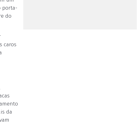
o porta-
re do
r
s caros
a
a
acas
olamento
ais da
avam