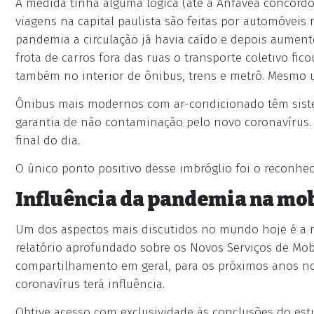
A medida tinha alguma lógica (até a Anfavea concordo
viagens na capital paulista são feitas por automóveis 
pandemia a circulação já havia caído e depois aumen
frota de carros fora das ruas o transporte coletivo f
também no interior de ônibus, trens e metrô. Mesmo u
Ônibus mais modernos com ar-condicionado têm sistem
garantia de não contaminação pelo novo coronavírus. 
final do dia.
O único ponto positivo desse imbróglio foi o reconhec
Influência da pandemia na mo
Um dos aspectos mais discutidos no mundo hoje é a m
relatório aprofundado sobre os Novos Serviços de Mob
compartilhamento em geral, para os próximos anos no
coronavírus terá influência.
Obtive acesso com exclusividade às conclusões do est