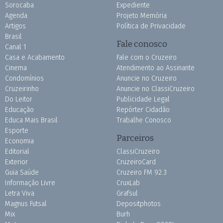
Sorocaba
Expediente
Agenda
Projeto Memória
Artigos
Política de Privacidade
Brasil
Fale conosco
Canal 1
Casa e Acabamento
Fale com o Cruzeiro
Cinema
Atendimento ao Assinante
Condomínios
Anuncie no Cruzeiro
Cruzeirinho
Anuncie no ClassiCruzeiro
Do Leitor
Publicidade Legal
Educação
Repórter Cidadão
Educa Mais Brasil
Trabalhe Conosco
Esporte
Parceiros
Economia
Editorial
ClassiCruzeiro
Exterior
CruzeiroCard
Guia Saúde
Cruzeiro FM 92.3
Informação Livre
CruxLab
Letra Viva
Grafsul
Magnus Futsal
Depositphotos
Mix
Burh