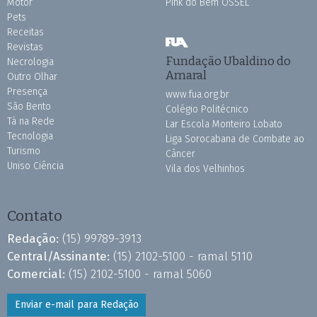
Motor
Pink do Bem OSSEL
Pets
Receitas
Revistas
Fundação Ubaldino do
Necrologia
Amaral
Outro Olhar
Presença
www.fua.org.br
São Bento
Colégio Politécnico
Tá na Rede
Lar Escola Monteiro Lobato
Tecnologia
Liga Sorocabana de Combate ao
Turismo
Câncer
Uniso Ciência
Vila dos Velhinhos
Contato
Redação:
(15) 99789-3913
Central/Assinante:
(15) 2102-5100 - ramal 5110
Comercial:
(15) 2102-5100 - ramal 5060
Enviar e-mail para Redação