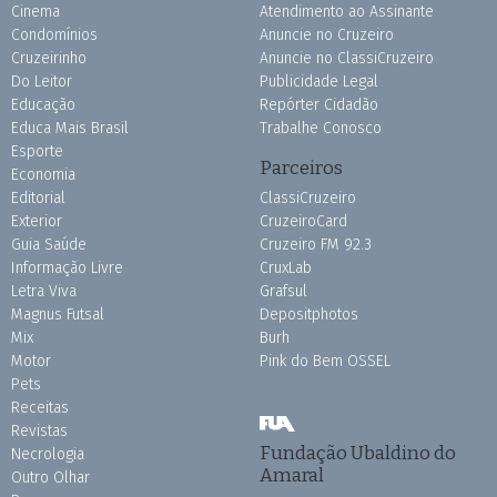
Cinema
Atendimento ao Assinante
Condomínios
Anuncie no Cruzeiro
Cruzeirinho
Anuncie no ClassiCruzeiro
Do Leitor
Publicidade Legal
Educação
Repórter Cidadão
Educa Mais Brasil
Trabalhe Conosco
Esporte
Parceiros
Economia
Editorial
ClassiCruzeiro
Exterior
CruzeiroCard
Guia Saúde
Cruzeiro FM 92.3
Informação Livre
CruxLab
Letra Viva
Grafsul
Magnus Futsal
Depositphotos
Mix
Burh
Motor
Pink do Bem OSSEL
Pets
Receitas
Revistas
Fundação Ubaldino do
Necrologia
Amaral
Outro Olhar