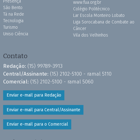
Presença
www.fua.org.br
São Bento
Colégio Politécnico
Tá na Rede
Lar Escola Monteiro Lobato
Tecnologia
Liga Sorocabana de Combate ao
Turismo
Câncer
Uniso Ciência
Vila dos Velhinhos
Contato
Redação:
(15) 99789-3913
Central/Assinante:
(15) 2102-5100 - ramal 5110
Comercial:
(15) 2102-5100 - ramal 5060
Enviar e-mail para Redação
Enviar e-mail para Central/Assinante
Enviar e-mail para o Comercial