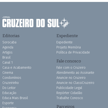
Editorias
Expediente
Sorocaba
Expediente
Agenda
Projeto Memória
Artigos
Política de Privacidade
Brasil
Fale conosco
Canal 1
Casa e Acabamento
Fale com o Cruzeiro
Cinema
Atendimento ao Assinante
Condomínios
Anuncie no Cruzeiro
Cruzeirinho
Anuncie no ClassiCruzeiro
Do Leitor
Publicidade Legal
Educação
Repórter Cidadão
Educa Mais Brasil
Trabalhe Conosco
Esporte
Parceiros