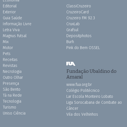
Economia
Editorial
ClassiCruzeiro
Exterior
CruzeiroCard
Guia Saúde
Cruzeiro FM 92.3
Informação Livre
CruxLab
Letra Viva
Grafsul
Magnus Futsal
Depositphotos
Mix
Burh
Motor
Pink do Bem OSSEL
Pets
Receitas
Revistas
Fundação Ubaldino do
Necrologia
Amaral
Outro Olhar
Presença
www.fua.org.br
São Bento
Colégio Politécnico
Tá na Rede
Lar Escola Monteiro Lobato
Tecnologia
Liga Sorocabana de Combate ao
Turismo
Câncer
Uniso Ciência
Vila dos Velhinhos