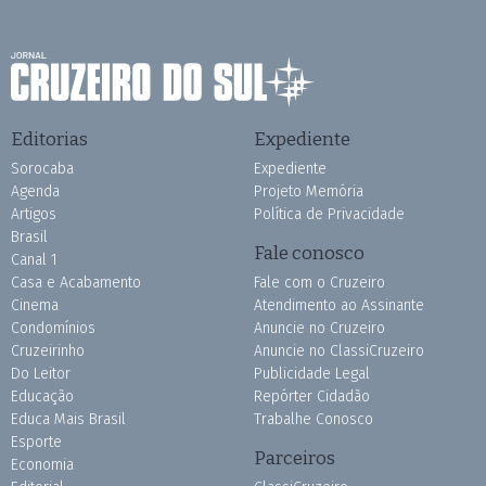
Editorias
Expediente
Sorocaba
Expediente
Agenda
Projeto Memória
Artigos
Política de Privacidade
Brasil
Fale conosco
Canal 1
Casa e Acabamento
Fale com o Cruzeiro
Cinema
Atendimento ao Assinante
Condomínios
Anuncie no Cruzeiro
Cruzeirinho
Anuncie no ClassiCruzeiro
Do Leitor
Publicidade Legal
Educação
Repórter Cidadão
Educa Mais Brasil
Trabalhe Conosco
Esporte
Parceiros
Economia