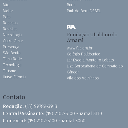
Mix
Burh
Motor
Pink do Bem OSSEL
Pets
Receitas
Revistas
Fundação Ubaldino do
Necrologia
Amaral
Outro Olhar
Presença
www.fua.org.br
São Bento
Colégio Politécnico
Tá na Rede
Lar Escola Monteiro Lobato
Tecnologia
Liga Sorocabana de Combate ao
Turismo
Câncer
Uniso Ciência
Vila dos Velhinhos
Contato
Redação:
(15) 99789-3913
Central/Assinante:
(15) 2102-5100 - ramal 5110
Comercial:
(15) 2102-5100 - ramal 5060