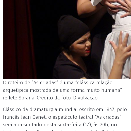
O roteiro de “As criadas” é uma “clássica relação
arquetípica mostrada de uma forma muito humana”,
reflete Sbrana. Crédito da foto: Divulgação
Clássico da dramaturgia mundial escrito em 1947, pelo
francês Jean Genet, o espetáculo teatral “As criadas”
será apresentado nesta sexta-feira (17), às 20h, no