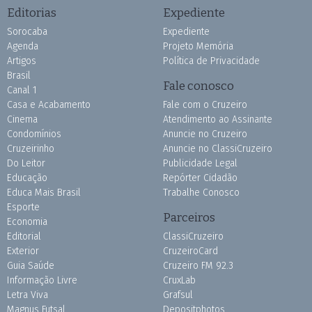
Editorias
Expediente
Sorocaba
Expediente
Agenda
Projeto Memória
Artigos
Política de Privacidade
Brasil
Fale conosco
Canal 1
Casa e Acabamento
Fale com o Cruzeiro
Cinema
Atendimento ao Assinante
Condomínios
Anuncie no Cruzeiro
Cruzeirinho
Anuncie no ClassiCruzeiro
Do Leitor
Publicidade Legal
Educação
Repórter Cidadão
Educa Mais Brasil
Trabalhe Conosco
Esporte
Parceiros
Economia
Editorial
ClassiCruzeiro
Exterior
CruzeiroCard
Guia Saúde
Cruzeiro FM 92.3
Informação Livre
CruxLab
Letra Viva
Grafsul
Magnus Futsal
Depositphotos